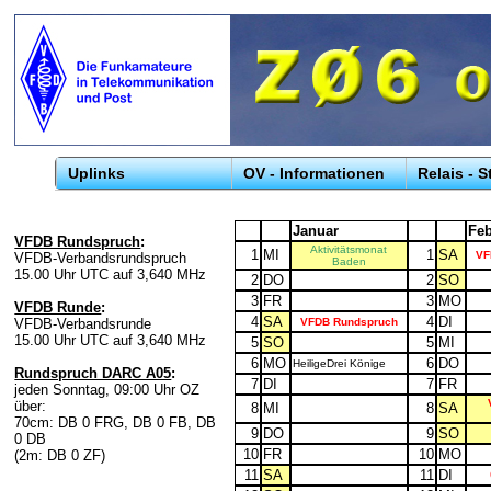
Uplinks
OV - Informationen
Relais - 
Januar
Feb
VFDB Rundspruch
:
Aktivitätsmonat
1
MI
1
SA
VF
VFDB-Verbandsrundspruch
Baden
15.00 Uhr UTC auf 3,640 MHz
2
DO
2
SO
3
FR
3
MO
VFDB Runde
:
4
SA
4
DI
VFDB Rundspruch
VFDB-Verbandsrunde
15.00 Uhr UTC auf 3,640 MHz
5
SO
5
MI
6
MO
6
DO
HeiligeDrei Könige
Rundspruch DARC A05
:
7
DI
7
FR
jeden Sonntag, 09:00 Uhr OZ
über:
8
MI
8
SA
70cm: DB 0 FRG, DB 0 FB, DB
9
DO
9
SO
0 DB
10
FR
10
MO
(2m: DB 0 ZF)
11
SA
11
DI