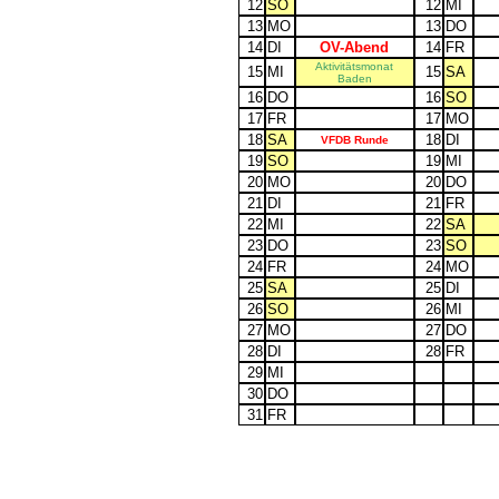
12
SO
12
MI
13
MO
13
DO
14
DI
OV-Abend
14
FR
Aktivitätsmonat
15
MI
15
SA
Baden
16
DO
16
SO
17
FR
17
MO
18
SA
18
DI
VFDB Runde
19
SO
19
MI
20
MO
20
DO
21
DI
21
FR
22
MI
22
SA
23
DO
23
SO
24
FR
24
MO
25
SA
25
DI
26
SO
26
MI
27
MO
27
DO
28
DI
28
FR
29
MI
30
DO
31
FR